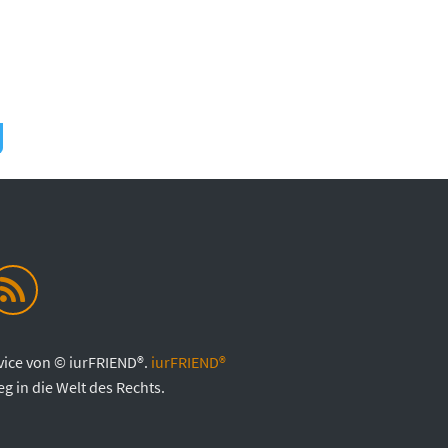
vice von © iurFRIEND®.
iurFRIEND®
eg in die Welt des Rechts.