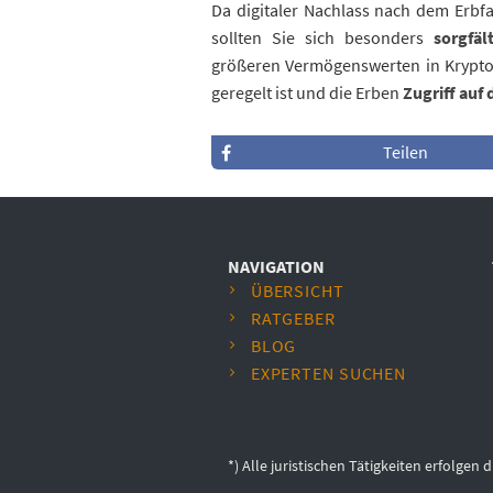
Da digitaler Nachlass nach dem Erbfa
sollten Sie sich besonders
sorgfä
größeren Vermögenswerten in Kryptowä
geregelt ist und die Erben
Zugriff auf
Teilen
NAVIGATION
ÜBERSICHT
RATGEBER
BLOG
EXPERTEN SUCHEN
*) Alle juristischen Tätigkeiten erfolg