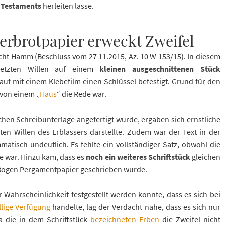
s Testaments
herleiten lasse.
erbrotpapier erweckt Zweifel
ht Hamm (Beschluss vom 27 11.2015, Az. 10 W 153/15). In diesem
 letzten Willen auf einem
kleinen ausgeschnittenen Stück
auf mit einem Klebefilm einen Schlüssel befestigt. Grund für den
 von einem „
Haus
“ die Rede war.
ichen Schreibunterlage angefertigt wurde, ergaben sich ernstliche
zten Willen des Erblassers darstellte. Zudem war der Text in der
atisch undeutlich. Es fehlte ein vollständiger Satz, obwohl die
e war. Hinzu kam, dass es
noch ein weiteres Schriftstück
gleichen
n Bogen Pergamentpapier geschrieben wurde.
 Wahrscheinlichkeit festgestellt werden konnte, dass es sich bei
illige Verfügung
handelte, lag der Verdacht nahe, dass es sich nur
 die in dem Schriftstück
bezeichneten Erben
die Zweifel nicht