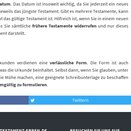
Datum
. Das Datum ist insoweit wichtig, da Sie jederzeit ein neues
 jeweils das jüngste Testament. Gibt es mehrere Testamente, kann
das gültige Testament ist. Hilfreich ist, wenn Sie in einem neuen
ss Sie sämtliche
frühere Testamente widerrufen
und nur dieses
ent darstellt.
rkunden verdienen eine
verlässliche Form
. Die Form ist auch
as die Urkunde beinhaltet. Selbst dann, wenn Sie glauben, unter
h die Mühe machen, eine geeignete Schreibunterlage zu beschaffen
rmgültig zu formulieren
.
Twittern
TESTAMENT-ERBEN.DE
BESUCHEN SIE UNS AUF