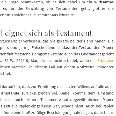
 die Frage beantworten, ob es sich dabei um ein
wirksames
n es um die Errichtung von Testamenten geht, gibt es die
nntnis solcher Fälle ist durchaus lehrreich.
l eignet sich als Testament
Stück Papier verfassen, das Sie gerade bei der Hand haben. Die
iers sind gering. Entscheidend ist, dass der Text auf dem Papier
e Identität feststeht. Demgemäß stellte auch das Oberlandesgericht
. 31 Ws 229/19) klar, dass es nicht schadet, wenn
der Erblasser
ichen Material, in diesem Fall auf einem Notizzettel minderer
ichtet.
 darauf hin, dass zur Ermittlung des letzten Willens auf alle auch
n Umstände
zurückzugreifen sei. Dabei komme dem Umstand
Erblasser auch frühere Testamente auf ungewöhnlichem Papier
s aktuelle Papier eingerissen war, schade nicht. Auch bei Papier
 könne eine bloß zufällige Beschädigung naheliegen, da sich aus