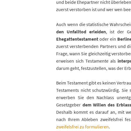
und beide Ehepartner nicht überleben. 
zuerst verstorben ist und wer wen bee
Auch wenn die statistische Wahrschein
den Unfalltod erleiden
, ist der 
Ehegattentestament
oder ein
Berlin
zuerst versterbenden Partners und die 
Frage, wann Sie gleichzeitig verstorbe
erweisen sich Testamente als
interp
darum geht, festzustellen, was der Erbl
Beim Testament gibt es keinen Vertrau
Testaments nicht schutzwürdig. Sie
erwerben Sie den Nachlass unentge
Gesetzgeber
dem Willen des Erblass
Deshalb kommt es darauf an, mit wel
nach Ihrem Ableben zweifelsfrei fes
zweifelsfrei zu formulieren
.