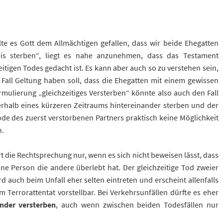
te es Gott dem Allmächtigen gefallen, dass wir beide Ehegatten
nis sterben“, liegt es nahe anzunehmen, dass das Testament
zeitigen Todes gedacht ist. Es kann aber auch so zu verstehen sein,
Fall Geltung haben soll, dass die Ehegatten mit einem gewissen
rmulierung „gleichzeitiges Versterben“ könnte also auch den Fall
erhalb eines kürzeren Zeitraums hintereinander sterben und der
e des zuerst verstorbenen Partners praktisch keine Möglichkeit
n.
rt die Rechtsprechung nur, wenn es sich nicht beweisen lässt, dass
e Person die andere überlebt hat. Der gleichzeitige Tod zweier
 auch beim Unfall eher selten eintreten und erscheint allenfalls
 Terrorattentat vorstellbar. Bei Verkehrsunfällen dürfte es eher
nder versterben
, auch wenn zwischen beiden Todesfällen nur