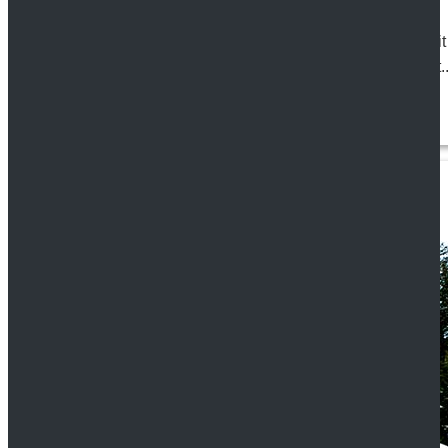
24. MARCH 2017
ERBRECHT, ERBRECHTL...
Ehepaare erstellen oft ein gemeinsames Testament, damit
überlebt, gegenüber anderen Erben vorrangig bedacht ist..
Artikel lesen...