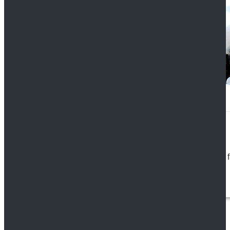
Frohe Weihnachten
24. DECEMBER 2016
ERBRECHT, TESTAMENT...
Zum Heiligabend wünscht Testament-Erben.de Ihnen ein f
Artikel lesen...
Seite 2 von 2