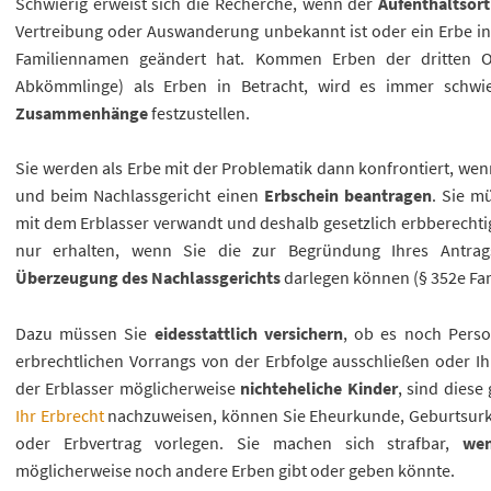
Schwierig erweist sich die Recherche, wenn der
Aufenthaltsor
Vertreibung oder Auswanderung unbekannt ist oder ein Erbe in
Familiennamen geändert hat. Kommen Erben der dritten 
Abkömmlinge) als Erben in Betracht, wird es immer schwie
Zusammenhänge
festzustellen.
Sie werden als Erbe mit der Problematik dann konfrontiert, wenn
und beim Nachlassgericht einen
Erbschein beantragen
. Sie m
mit dem Erblasser verwandt und deshalb gesetzlich erbberechti
nur erhalten, wenn Sie die zur Begründung Ihres Antrag
Überzeugung des Nachlassgerichts
darlegen können (§ 352e Fa
Dazu müssen Sie
eidesstattlich versichern
, ob es noch Perso
erbrechtlichen Vorrangs von der Erbfolge ausschließen oder Ihr
der Erblasser möglicherweise
nichteheliche Kinder
, sind diese
Ihr Erbrecht
nachzuweisen, können Sie Eheurkunde, Geburtsur
oder Erbvertrag vorlegen. Sie machen sich strafbar,
wen
möglicherweise noch andere Erben gibt oder geben könnte.