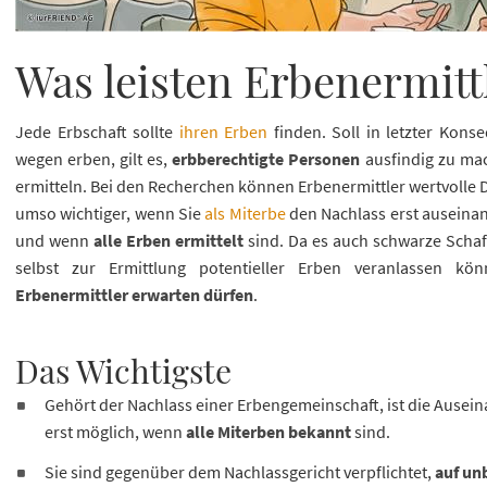
Was leisten Erbenermitt
Jede Erbschaft sollte
ihren Erben
finden. Soll in letzter Kons
wegen erben, gilt es,
erbberechtigte Personen
ausfindig zu ma
ermitteln. Bei den Recherchen können Erbenermittler wertvolle D
umso wichtiger, wenn Sie
als Miterbe
den Nachlass erst auseina
und wenn
alle Erben ermittelt
sind. Da es auch schwarze Schafe
selbst zur Ermittlung potentieller Erben veranlassen 
Erbenermittler erwarten dürfen
.
Das Wichtigste
Gehört der Nachlass einer Erbengemeinschaft, ist die Ause
erst möglich, wenn
alle Miterben bekannt
sind.
Sie sind gegenüber dem Nachlassgericht verpflichtet,
auf un