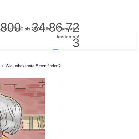
800 - 34 86 72
- So
0:00 bis 24:00 Uhr
Garantiert
kostenlos!
3
Wie unbekannte Erben finden?