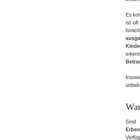
Es kom
ist of
hinter
ausge
Kinde
erken
Betra
Insow
unbeka
War
Sind 
Erben
Verfü