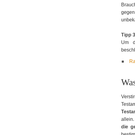
Brauc
gegen
unbeka
Tipp 3
Um di
beschl
Ra
Was
Versti
Testam
Testa
allein
die g
besti