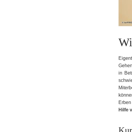
Wi
Eigent
Gehen 
in Bet
schwie
Miter
könne
Erben 
Hilfe 
Kur