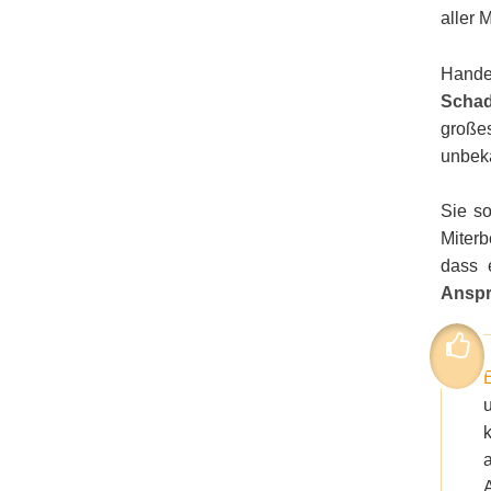
aller 
Handel
Schad
großes
unbeka
Sie so
Miterb
dass 
Anspr