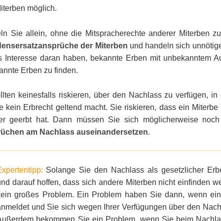
Miterben möglich.
n Sie allein, ohne die Mitspracherechte anderer Miterben z
ensersatzansprüche der Miterben
und handeln sich unnötigen
 Interesse daran haben, bekannte Erben mit unbekanntem Auf
nnte Erben zu finden.
llten keinesfalls riskieren, über den Nachlass zu verfügen, i
e kein Erbrecht geltend macht. Sie riskieren, dass ein Miterbe
er geerbt hat. Dann müssen Sie sich möglicherweise noc
üchen am Nachlass auseinandersetzen
.
Expertentipp:
Solange Sie den Nachlass als gesetzlicher Erb
und darauf hoffen, dass sich andere Miterben nicht einfinden 
kein großes Problem. Ein Problem haben Sie dann, wenn ein
anmeldet und Sie sich wegen Ihrer Verfügungen über den Nachl
Außerdem bekommen Sie ein Problem, wenn Sie beim Nachlas