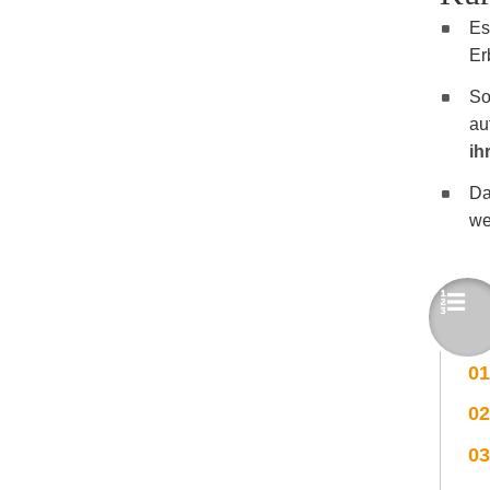
Es
Er
So
au
ih
Da
we